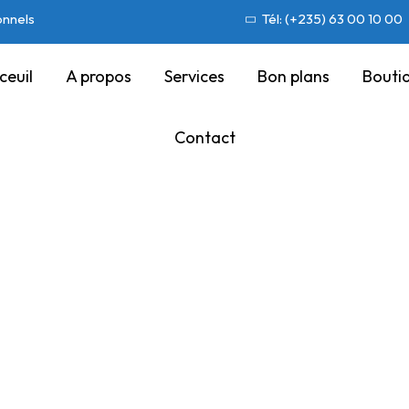
onnels
Tél: (+235) 63 00 10 00
ceuil
A propos
Services
Bon plans
Bouti
Contact