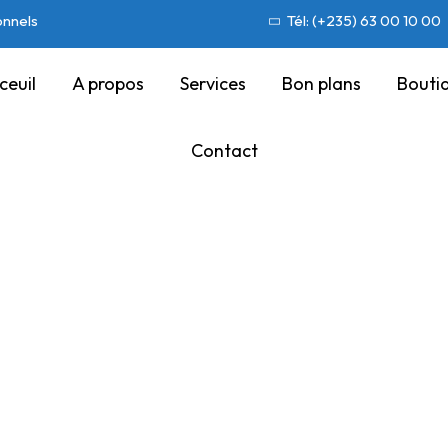
onnels
Tél: (+235) 63 00 10 00
ceuil
A propos
Services
Bon plans
Bouti
Contact